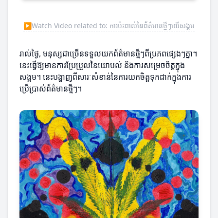
▶
Watch Video related to: ការប៉ះពាល់នៃព័ត៌មានថ្មីៗលើសង្គម
រាល់ថ្ងៃ, មនុស្សជាច្រើនទទួលយកព័ត៌មានថ្មីៗពីប្រភពផ្សេងៗគ្នា។
នេះធ្វើឱ្យមានការប្រែប្រួលនៃយោបល់ និងការសម្រេចចិត្តក្នុង
សង្គម។ នេះបង្ហាញពីសារៈសំខាន់នៃការយកចិត្តទុកដាក់ក្នុងការ
ប្រើប្រាស់ព័ត៌មានថ្មីៗ។