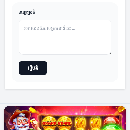
បញ្ចេញមតិ
ផ្ញើមតិ