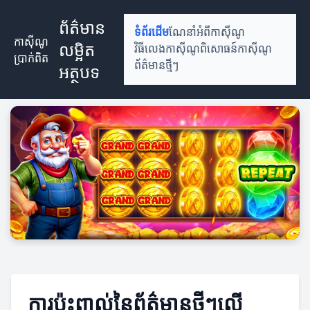
ព័ត៌មាន
ទំព័រដើម
ណែនាំអំពីកាស៊ីណូ
កាស៊ីណូ
លម្អិត
វិធីលេងកាស៊ីណូ
ពិសោធន៍កាស៊ីណូ
ប្រាក់ពិត
ព័ត៌មានថ្មីៗ
អត្ថបទ
ការប៉ះពាល់នៃព័ត៌មានថ្មីៗលើ