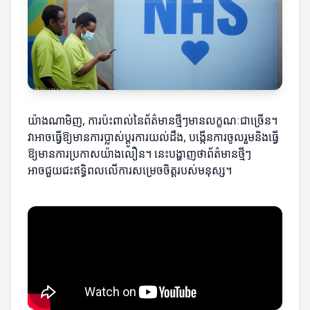
យ៉ាងណាមិញ, ការប៉ះពាល់នៃព័ត៌មានថ្មីៗមានលក្ខណៈជាច្រើន។
វាអាចធ្វើឱ្យមានការប្លាស់ប្តូរការយល់ដឹង, បង្កើនការចូលរួមនិងធ្វើ
ឱ្យមានការប្រកាសយ៉ាងលឿន។ នេះបង្ហាញថាព័ត៌មានថ្មីៗ
អាចជួយជះឥទ្ធិពលលើការសម្រេចចិត្តរបស់មនុស្ស។