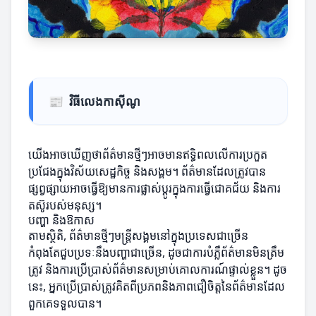
📰
វិធីលេងកាស៊ីណូ
យើងអាចឃើញថាព័ត៌មានថ្មីៗអាចមានឥទ្ធិពលលើការប្រកួត
ប្រជែងក្នុងវិស័យសេដ្ឋកិច្ច និងសង្គម។ ព័ត៌មានដែលត្រូវបាន
ផ្សព្វផ្សាយអាចធ្វើឱ្យមានការផ្លាស់ប្តូរក្នុងការធ្វើជោគជ័យ និងការ
តស៊ូរបស់មនុស្ស។
បញ្ហា និងឱកាស
តាមស្ថិតិ, ព័ត៌មានថ្មីៗមន្រ្តីសង្គមនៅក្នុងប្រទេសជាច្រើន
កំពុងតែជួបប្រទៈនឹងបញ្ហាជាច្រើន, ដូចជាការបំភ្លឺព័ត៌មានមិនត្រឹម
ត្រូវ និងការប្រើប្រាស់ព័ត៌មានសម្រាប់គោលការណ៍ផ្ទាល់ខ្លួន។ ដូច
នេះ, អ្នកប្រើប្រាស់ត្រូវគិតពីប្រភពនិងភាពជឿចិត្តនៃព័ត៌មានដែល
ពួកគេទទួលបាន។