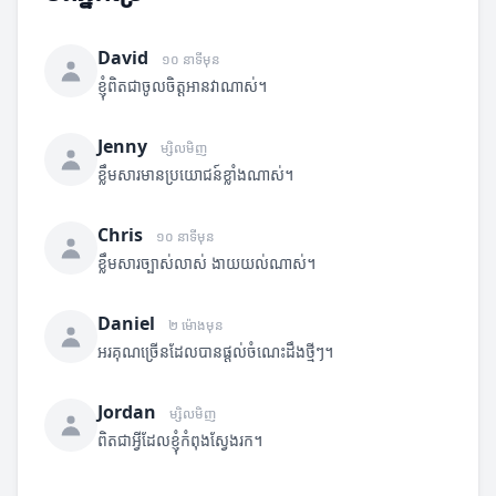
David
១០ នាទីមុន
ខ្ញុំពិតជាចូលចិត្តអានវាណាស់។
Jenny
ម្សិលមិញ
ខ្លឹមសារមានប្រយោជន៍ខ្លាំងណាស់។
Chris
១០ នាទីមុន
ខ្លឹមសារច្បាស់លាស់ ងាយយល់ណាស់។
Daniel
២ ម៉ោងមុន
អរគុណច្រើនដែលបានផ្តល់ចំណេះដឹងថ្មីៗ។
Jordan
ម្សិលមិញ
ពិតជាអ្វីដែលខ្ញុំកំពុងស្វែងរក។