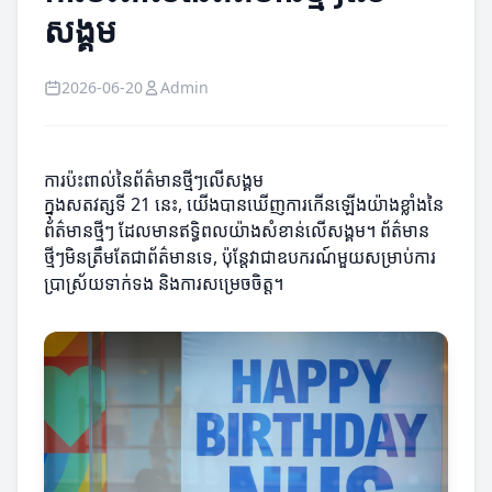
សង្គម
2026-06-20
Admin
ការប៉ះពាល់នៃព័ត៌មានថ្មីៗលើសង្គម
ក្នុងសតវត្សទី 21 នេះ, យើងបានឃើញការកើនឡើងយ៉ាងខ្លាំងនៃ
ព័ត៌មានថ្មីៗ ដែលមានឥទ្ធិពលយ៉ាងសំខាន់លើសង្គម។ ព័ត៌មាន
ថ្មីៗមិនត្រឹមតែជាព័ត៌មានទេ, ប៉ុន្តែវាជាឧបករណ៍មួយសម្រាប់ការ
ប្រាស្រ័យទាក់ទង និងការសម្រេចចិត្ត។