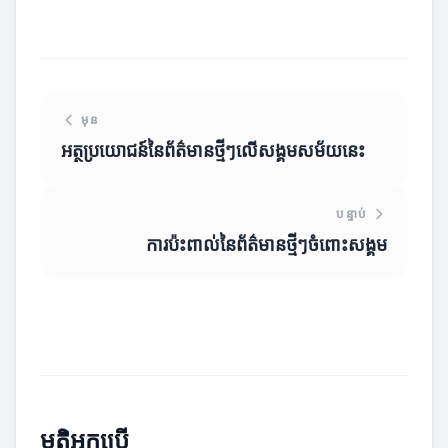
មុន
អត្ថប្រយោជន៍នៃព័ត៌មានថ្មីៗលើសង្គមសម័យនេះ
បន្ទាប់
ការប៉ះពាល់នៃព័ត៌មានថ្មីៗចំពោះសង្គម
មតិអ្នកប្រើ