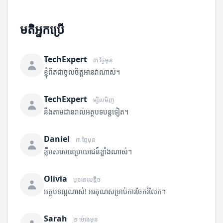
មតិអ្នកប្រើ
TechExpert
៣ ថ្ងៃមុន
ខ្ញុំពិតជាចូលចិត្តអានវាណាស់។
TechExpert
ម្សិលមិញ
នឹងតាមដានរាល់អត្ថបទបន្តទៀត។
Daniel
៣ ថ្ងៃមុន
ខ្លឹមសារមានប្រយោជន៍ខ្លាំងណាស់។
Olivia
មុននេះបន្តិច
អត្ថបទល្អណាស់! អរគុណសម្រាប់ការចែករំលែក។
Sarah
២ ម៉ោងមុន