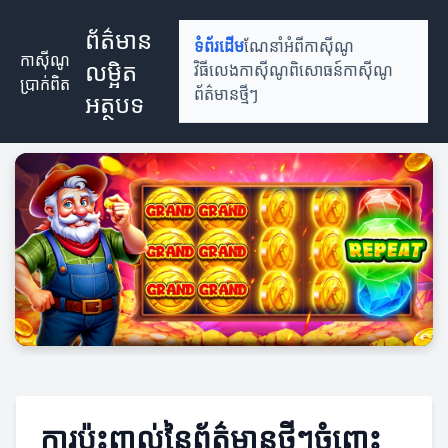
ព័ត៌មាន
ទំព័រដើម
ណែនាំអំពីកាស៊ីណូ
កាស៊ីណូ
លម្អិត
វិធីលេងកាស៊ីណូ
ពិសោធន៍កាស៊ីណូ
ប្រាក់ពិត
ព័ត៌មានថ្មីៗ
អត្ថបទ
ការប៉ះពាល់នៃព័ត៌មានថ្មីៗចំពោះ