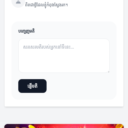
ពិតជាអ្វីដែលខ្ញុំកំពុងស្វែងរក។
បញ្ចេញមតិ
ផ្ញើមតិ