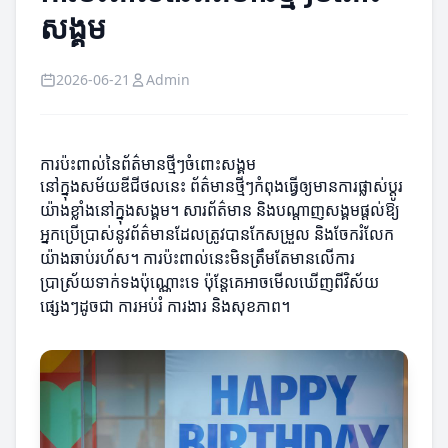
សង្គម
2026-06-21
Admin
ការប៉ះពាល់នៃព័ត៌មានថ្មីៗចំពោះសង្គម
នៅក្នុងសម័យឌីជីថលនេះ ព័ត៌មានថ្មីៗកំពុងធ្វើឲ្យមានការផ្លាស់ប្តូរ​
យ៉ាងខ្លាំងនៅក្នុងសង្គម។ សារព័ត៌មាន និងបណ្តាញសង្គមផ្តល់ឱ្យ
អ្នកប្រើប្រាស់នូវព័ត៌មានដែលត្រូវបានកែសម្រួល និងចែករំលែក
យ៉ាងឆាប់រហ័ស។ ការប៉ះពាល់នេះមិនត្រឹមតែមានលើការ
ប្រាស្រ័យទាក់ទងប៉ុណ្ណោះទេ ប៉ុន្តែគេអាចមើលឃើញពីវិស័យ
ផ្សេងៗដូចជា ការអប់រំ ការងារ និងសុខភាព។