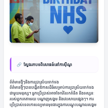
🔗
ស្វែងរកបទពិសោធន៍នៅកាស៊ីណូ
ព័ត៌មានថ្មីៗនិងការប្រាស្រ័យទាក់ទង
ព័ត៌មានថ្មីៗបានបង្កើតឱកាសដ៏ធំសម្រាប់ការប្រាស្រ័យទាក់ទង
ជាមួយមនុស្ស។ អ្នកប្រើប្រាស់អាចចែករំលែកគំនិត និងទស្សនៈ
របស់ពួកគេតាមរយៈបណ្ដាញសង្គម និងវេបសាយផ្សេងៗ។ ការ
ប្រើប្រាស់ទេពកោសល្យមានមុខងារក្នុងការបណ្តុះបណ្តាលសង្គម