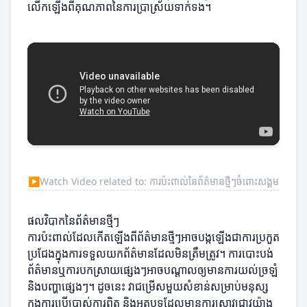
លើកឡើងពីគុណភាពនៃការប្រាស្រ័យទាក់ទង។
▶
Watch Video related to: ការប៉ះពាល់នៃព័ត៌មានថ្មីៗចំពោះសង្គម
ផលវិបាកនៃព័ត៌មានថ្មីៗ
ការប៉ះពាល់ដែលកើតឡើងពីព័ត៌មានថ្មីៗអាចបង្កឡើងជាការប្រកួត
ប្រជែងក្នុងការទទួលយកព័ត៌មានដែលមិនត្រឹមត្រូវ។ ការបោះបង់
ព័ត៌មានឬការបកស្រាយផ្សេងៗអាចបណ្តាលឲ្យមានការយល់ច្រឡំ
និងបញ្ហាផ្សេងៗ។ ដូចនេះ វាជម្រើសមួយសំខាន់សម្រាប់មនុស្ស
ក្នុងការប្រើប្រាស់ការពិត និងអត្ថបទដែលមានការស្រាវជ្រាវយ៉ាង