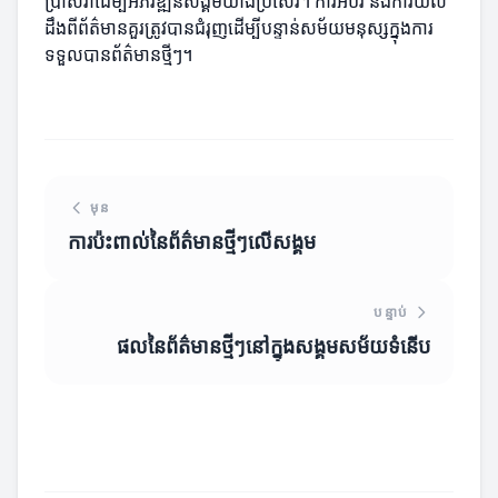
ប្រាស់វាដើម្បីអភិវឌ្ឍន៍សង្គមយ៉ាងប្រសើរ។ ការអប់រំ និងការយល់
ដឹងពីព័ត៌មានគួរត្រូវបានជំរុញដើម្បីបន្ទាន់សម័យមនុស្សក្នុងការ
ទទួលបានព័ត៌មានថ្មីៗ។
មុន
ការប៉ះពាល់នៃព័ត៌មានថ្មីៗលើសង្គម
បន្ទាប់
ផលនៃព័ត៌មានថ្មីៗនៅក្នុងសង្គមសម័យទំនើប