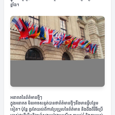
ខ្លាំង។
អនាគតនៃព័ត៌មានថ្មីៗ
ក្នុងអនាគត មិនអាចសន្មត់បានថាព័ត៌មានថ្មីៗនឹងមានអ្វីបន្ថែម
ទៀត។ ប៉ុន្តែ គួរតែយល់ពីការប្រែប្រួលនៃព័ត៌មាន និងដឹងពីវិធីប្រើ