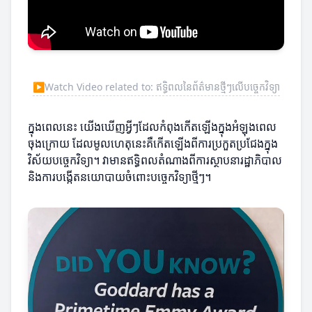
▶
Watch Video related to: ឥទ្ធិពលនៃព័ត៌មានថ្មីៗលើបច្ចេកវិទ្យា
ក្នុងពេលនេះ យើងឃើញអ្វីៗដែលកំពុងកើតឡើងក្នុងអំឡុងពេល
ចុងក្រោយ ដែលមូលហេតុនេះគឺកើតឡើងពីការប្រកួតប្រជែងក្នុង
វិស័យបច្ចេកវិទ្យា។ វាមានឥទ្ធិពលតំណាងពីការស្ថាបនារដ្ឋាភិបាល
និងការបង្កើតនយោបាយចំពោះបច្ចេកវិទ្យាថ្មីៗ។