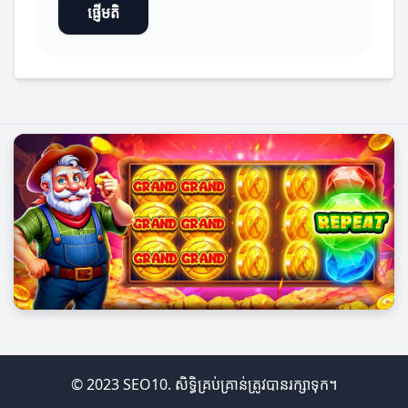
ផ្ញើមតិ
© 2023 SEO10. សិទ្ធិគ្រប់គ្រាន់ត្រូវបានរក្សាទុក។