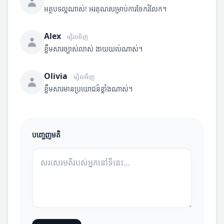
អត្ថបទល្អណាស់! អរគុណសម្រាប់ការចែករំលែក។
Alex
ម្សិលមិញ
ខ្លឹមសារច្បាស់លាស់ ងាយយល់ណាស់។
Olivia
ម្សិលមិញ
ខ្លឹមសារមានប្រយោជន៍ខ្លាំងណាស់។
បញ្ចេញមតិ