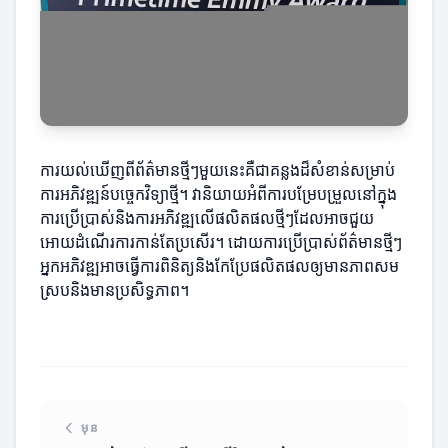
ការយល់ឃើញពីព័ត៌មានថ្មីៗមួយនេះគឺជាគន្លងដ៏សំខាន់សម្រាប់
ការអភិវឌ្ឍន៍បច្ចេកវិទ្យាថ្មី។ វានិយាយអំពីការបម្រែបម្រួលនៅក្នុង
ការប្រើប្រាស់និងការអភិវឌ្ឍលើផលិតផលថ្មីៗដែលអាចជួយ
អោយដំណើរការកាន់តែប្រសើរ។ ដោយការប្រើប្រាស់ព័ត៌មានថ្មីៗ
អ្នកអភិវឌ្ឍអាចធ្វើការពិនិត្យនិងកែប្រែផលិតផលឲ្យមានភាពសម
ស្របនិងមានប្រសិទ្ធភាព។
មុន