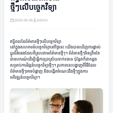
ថ្មីៗលើបច្ចេកវិទ្យា
2026-06-06
Admin
ឥទ្ធិពលនៃព័ត៌មានថ្មីៗលើបច្ចេកវិទ្យា
នៅក្នុងសហគមន៍បច្ចេកវិទ្យានៅថ្ងៃនេះ យើងបានឃើញការផ្លាស់
ប្តូរដ៏ធំធេងដែលគឺស្របតាមព័ត៌មានថ្មីៗ។ ព័ត៌មានថ្មីៗមិនត្រឹមតែ
ជាឧបករណ៍ដើម្បីធ្វើការប្រាស្រ័យទាក់ទងទេ ប៉ុន្តែវាក៏ជាគន្លង
សម្រាប់ការវិវត្តន៍បច្ចេកវិទ្យាថ្មីៗ។ រូបភាពនេះបង្ហាញពីវិធីដែល
ព័ត៌មានថ្មីៗអាចបំផ្លាញ និងបង្កើតចំណេះដឹងថ្មីៗក្នុងការ
អភិវឌ្ឍន៍បច្ចេកវិទ្យា។