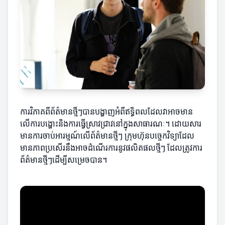
ការវិភាគពីព័ត៌មានថ្មីៗបានបង្ហាញអំពីឥទ្ធិពលដែលវាអាចមាន
លើការបង្ហោះនិងការធ្វើស្រាវជ្រាវនៅក្នុងសាធារណៈ។ ដោយសារ
មានការចាប់អារម្មណ៍លើព័ត៌មានថ្មីៗ ក្រុមហ៊ុនបច្ចេកវិទ្យាដែល
មានភាពប្រសើរនឹងអាចដំណើរការនូវផលិតផលថ្មីៗ ដែលត្រូវការ
ព័ត៌មានថ្មីៗដើម្បីសម្រេចបាន។