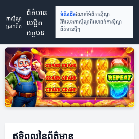
ព័ត៌មាន
ទំព័រដើម
ណែនាំអំពីកាស៊ីណូ
កាស៊ីណូ
លម្អិត
វិធីលេងកាស៊ីណូ
ពិសោធន៍កាស៊ីណូ
ប្រាក់ពិត
ព័ត៌មានថ្មីៗ
អត្ថបទ
ឥទ្ធិពលនៃព័ត៌មាន