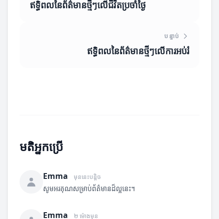
ឥទ្ធិពលនៃព័ត៌មានថ្មីៗលើជីវិតប្រចាំថ្ងៃ
បន្ទាប់
ឥទ្ធិពលនៃព័ត៌មានថ្មីៗលើការអប់រំ
មតិអ្នកប្រើ
Emma
មុននេះបន្តិច
សូមអរគុណសម្រាប់ព័ត៌មានដ៏ល្អនេះ។
Emma
២ ម៉ោងមុន