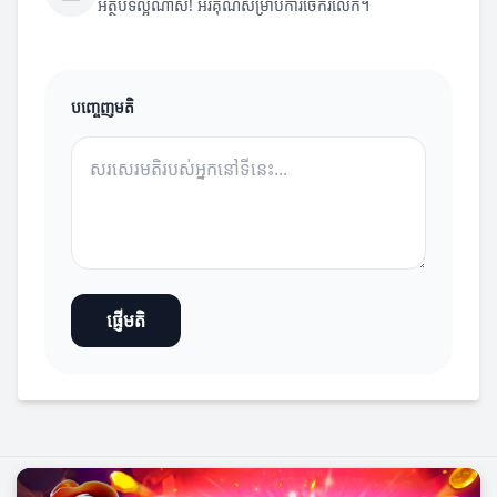
អត្ថបទល្អណាស់! អរគុណសម្រាប់ការចែករំលែក។
បញ្ចេញមតិ
ផ្ញើមតិ