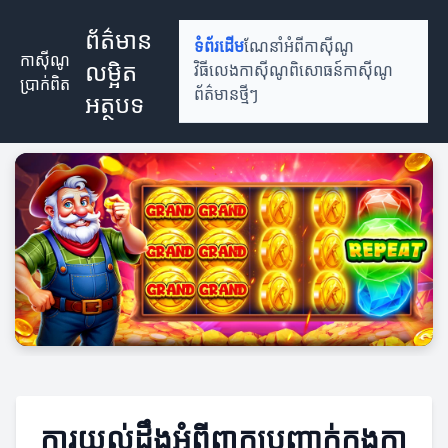
ព័ត៌មាន
ទំព័រដើម
ណែនាំអំពីកាស៊ីណូ
កាស៊ីណូ
លម្អិត
វិធីលេងកាស៊ីណូ
ពិសោធន៍កាស៊ីណូ
ប្រាក់ពិត
ព័ត៌មានថ្មីៗ
អត្ថបទ
ការយល់ដឹងអំពីពាក្យបញ្ជាក់ក្នុងកា