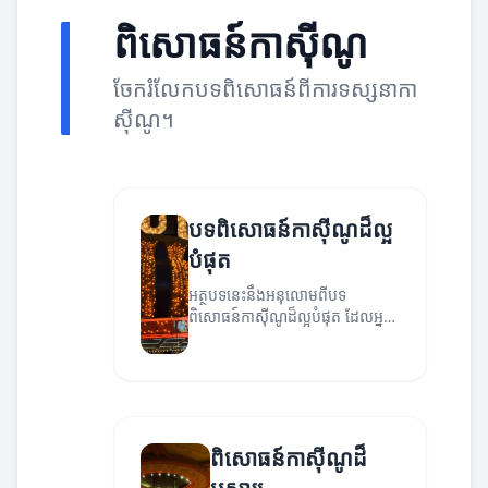
ពិសោធន៍កាស៊ីណូ
ចែករំលែកបទពិសោធន៍ពីការទស្សនាកា
ស៊ីណូ។
បទពិសោធន៍កាស៊ីណូដ៏ល្អ
បំផុត
អត្ថបទនេះនឹងអនុលោមពីបទ
ពិសោធន៍កាស៊ីណូដ៏ល្អបំផុត ដែលអ្នក
អាចទទួលបានបានជាមួយនឹងការលេង
នានា។
ពិសោធន៍កាស៊ីណូដ៏